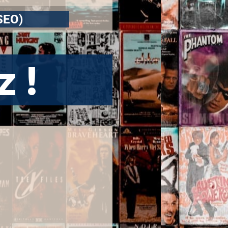
 SEO)
z !