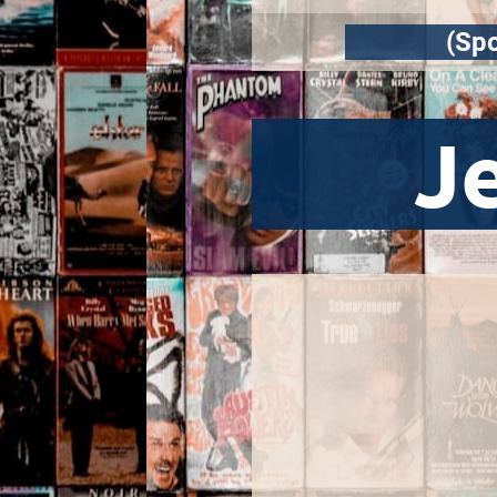
(Spo
Je