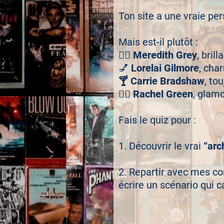
Ton site a une vraie per
Mais est-il plutôt :
🧑‍⚕️
Meredith Grey
, bril
💅
Lorelai Gilmore
, cha
🍸 Carrie Bradshaw
, to
👰‍♀️
Rachel Green
, glamo
Fais le quiz pour :
1. Découvrir le vrai
“arc
2. Repartir avec mes co
écrire un scénario qui c