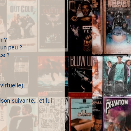
r ?
 un peu ?
ce ?
virtuelle).
ison suivante… et lui